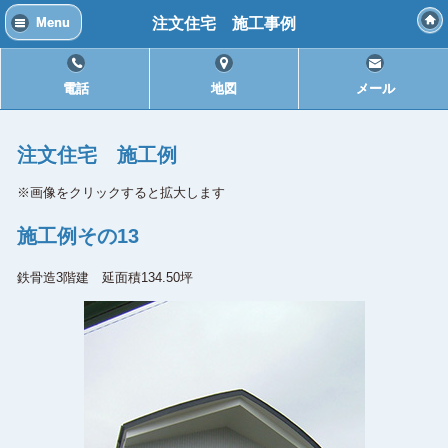
注文住宅 施工事例
Menu
電話
地図
メール
注文住宅 施工例
※画像をクリックすると拡大します
施工例その13
鉄骨造3階建 延面積134.50坪